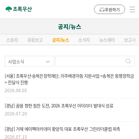
후원하기
공지/뉴스
스토리
후원보고
공지/뉴스
소식지
뉴스레터
보고서
[서울] 초록우산·송복은장학재단, 이주배경아동 지원사업 <송복은 동행장학금
> 전달식 진행
2026.08.05
[경남] 꿈을 향한 힘찬 도전, 2026 초록우산 아이리더 발대식 성료
2026.07.20
[경남] 거제 에이펙아카데미 황양득 대표 초록우산 그린리더클럽 위촉
2026.07.15