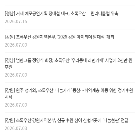
[경남] 거제 예모공연기획 정대철 대표, 초록우산 그린리더클럽 위촉
메뉴
2026.07.15
[강원] 초록우산 강원지역본부, '2026 강원 아이리더 발대식' 개최
2026.07.09
[경남] 범한그룹 정영식 회장, 초록우산 ‘우리동네 라면카페’ 사업에 2천만 원
후원
2026.07.09
[강원] 원주 청기와, 초록우산 '나눔가게' 동참…취약계층 아동 위한 정기후원
시작
2026.07.09
[강원] 초록우산 강원지역본부, 신규 후원 참여 신협 4곳에 '나눔현판' 전달
2026.07.03