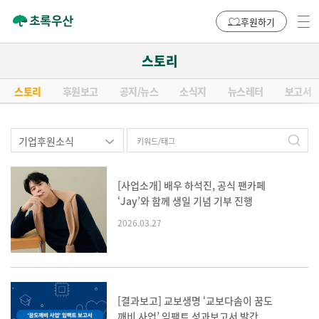
후원하기
스토리
스토리
후원보고
공지/뉴스
소식지
뉴스레터
보고서
[사업소개] 배우 하석진, 공식 팬카페
‘Jay’와 함께 생일 기념 기부 진행
2026.03.27
[결과보고] 교보생명 ‘교보다솜이 꿈도
깨비 사업’ 임팩트 성과보고서 발간