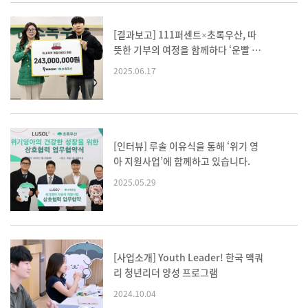
[결과보고] 111퍼센트×초록우산, 따
뜻한 기부의 여정을 함께하다 ‘운빨 희
망 캠페인’
2025.06.17
열기
[인터뷰] 루솔 이유식을 통해 ‘위기 영
아 지원사업’에 함께하고 있습니다.
2025.05.29
[사업소개] Youth Leader! 한국 맥쿼
리 청년리더 양성 프로그램
2024.10.04