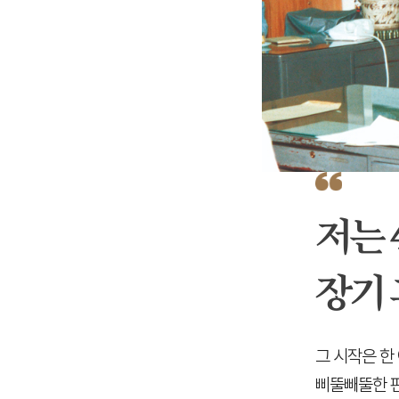
저는 
장기 
그 시작은 한
삐뚤빼뚤한 편