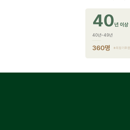
40
년 이상
40년~49년
360명
최장기후원자