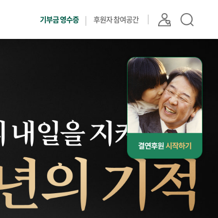
기부금 영수증
후원자 참여공간
결
연
후
원
시
작
하
기