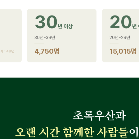
30
20
년 이상
년
30년~39년
20년~29년
4,750명
15,015명
 : 49년
초록우산과
오랜 시간 함께한 사람들
이