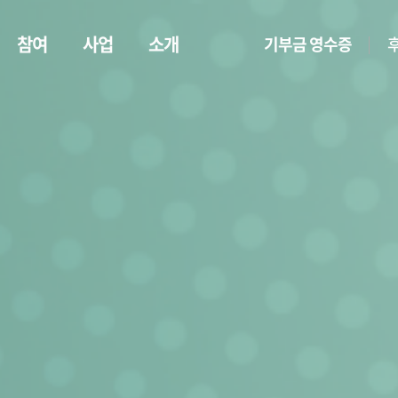
참여
사업
소개
기부금 영수증
기부챌린지
어나더클라스